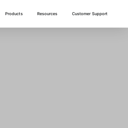
Products
Resources
Customer Support