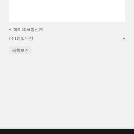
«
하이테크통신㈜
(주)한일무선
»
목록보기