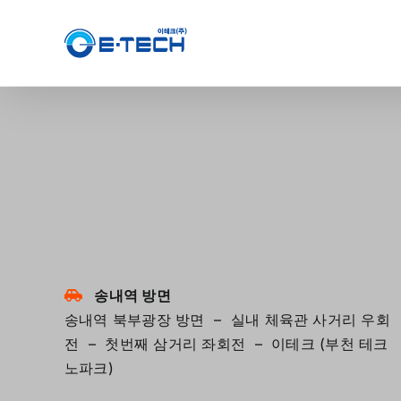
Skip
to
content
송내역 방면
송내역 북부광장 방면 – 실내 체육관 사거리 우회
전 – 첫번째 삼거리 좌회전 – 이테크 (부천 테크
노파크)